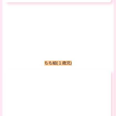
もも組(１歳児)