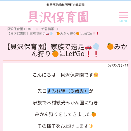
群馬県高崎市貝沢町の保育園
MENU
貝沢保育園 HOME
>
新着情報
>
【貝沢保育園】家族で遠足
みかん狩り
にLet‘Go
【貝沢保育園】家族で遠足
みか
ん狩り
にLet‘Go
2022/11/11
こんにちは 貝沢保育園です
先日
すみれ組（３歳児）
が
家族で木村観光みかん園に行き
みかん狩りをしてきました
その様子をお届けします