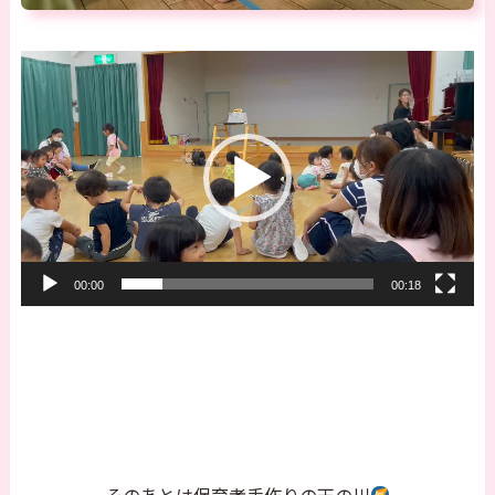
動
画
プ
レ
ー
ヤ
ー
00:00
00:18