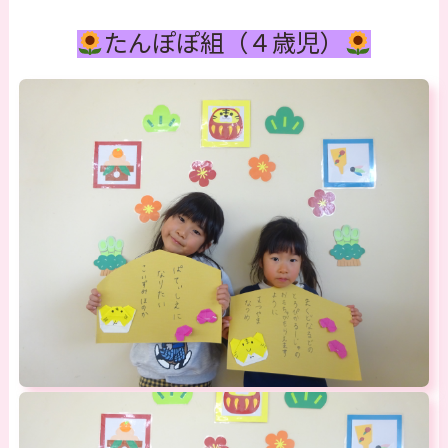
たんぽぽ組（４歳児）