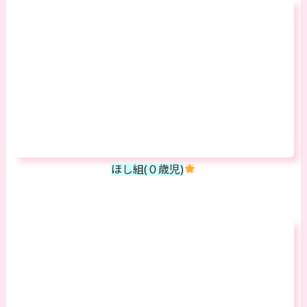
ほし組(０歳児)