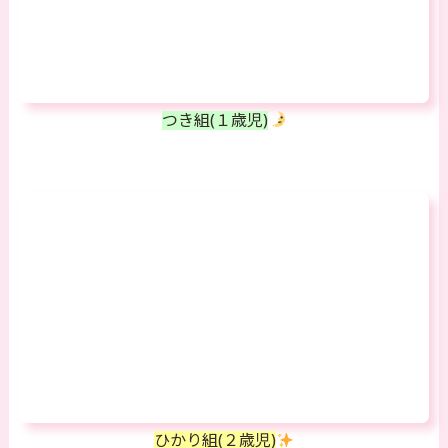
つき組(１歳児)
ひかり組(２歳児)