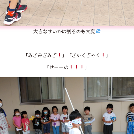
大きなすいかは割るのも大変
「みぎみぎみぎ
」「ぎゃくぎゃく
」
「せーーの
」