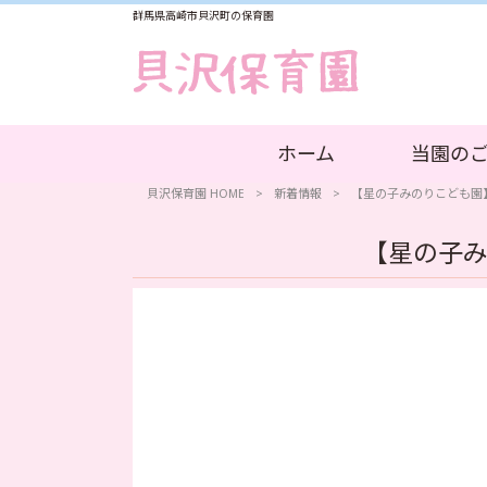
群馬県高崎市貝沢町の保育園
ホーム
当園の
貝沢保育園 HOME
>
新着情報
>
【星の子みのりこども園
【星の子