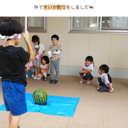
外で
すいか割り
をしました